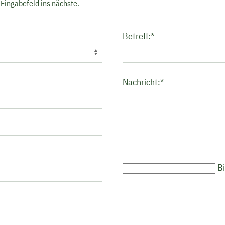
 Eingabefeld ins nächste.
Pflichtfeld
Betreff:
*
Pflichtfeld
Nachricht:
*
Bi